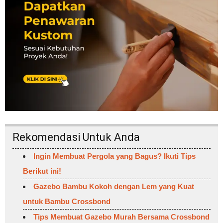
Rekomendasi Untuk Anda
Ingin Membuat Pergola yang Bagus? Ikuti Tips
Berikut ini!
Gazebo Bambu Kokoh dengan Lem yang Kuat
untuk Bambu Crossbond
Tips Membuat Gazebo Murah Bersama Crossbond