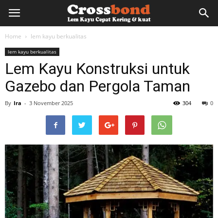
lemkayu.net
Home
lem kayu berkualitas
lem kayu berkualitas
–
Lem Kayu Konstruksi untuk
Gazebo dan Pergola Taman
Lem
By
Ira
-
3 November 2025
304
0
Kayu,
HPL,
Kertas,