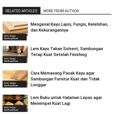
RELATED ARTICLES
MORE FROM AUTHOR
Mengenal Kayu Lapis, Fungsi, Kelebihan,
dan Kekurangannya
lem kayu
berkualitas
Lem Kayu Tahan Solvent, Sambungan
Tetap Kuat Setelah Finishing
lem kayu
berkualitas
Cara Memasang Pasak Kayu agar
Sambungan Furnitur Kuat dan Tidak
lem kayu
Longgar
berkualitas
Lem Buku untuk Halaman Lepas agar
Menempel Kuat Lagi
lem kayu
berkualitas