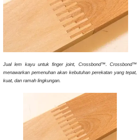
Vinyl
Cepat
Jual lem kayu untuk finger joint, Crossbond™. Crossbond™
Kering,
menawarkan pemenuhan akan kebutuhan perekatan yang tepat,
kuat, dan ramah lingkungan.
Kuat
&