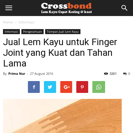
lemkayu.net
Home
Informasi
Informasi
Pengetahuan
Tempat Jual Lem Kayu
–
Jual Lem Kayu untuk Finger
Joint yang Kuat dan Tahan
Lem
Lama
By
Prima Nur
-
27 August 2016
3261
0
Kayu,
HPL,
Kertas,