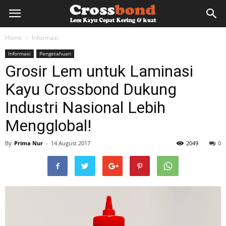
lemkayu.net
Home
Informasi
Informasi
Pengetahuan
–
Grosir Lem untuk Laminasi
Kayu Crossbond Dukung
Lem
Industri Nasional Lebih
Mengglobal!
Kayu,
By
Prima Nur
-
14 August 2017
2049
0
HPL,
Kertas,