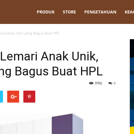
t
PRODUK
STORE
PENGETAHUAN
KEA
, Gunakan Lem yang Bagus Buat HPL
Lemari Anak Unik,
ng Bagus Buat HPL
3702
0