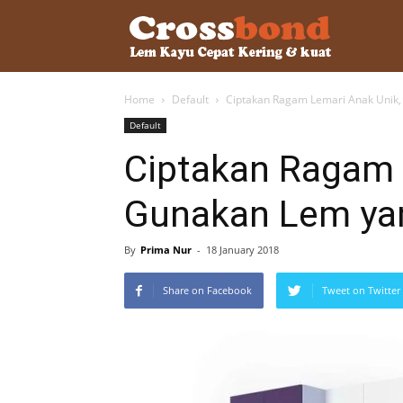
lemkayu.ne
Home
Default
Ciptakan Ragam Lemari Anak Unik
–
Default
Ciptakan Ragam 
Lem
Gunakan Lem ya
Kayu,
By
Prima Nur
-
18 January 2018
Share on Facebook
Tweet on Twitter
HPL,
Kertas,