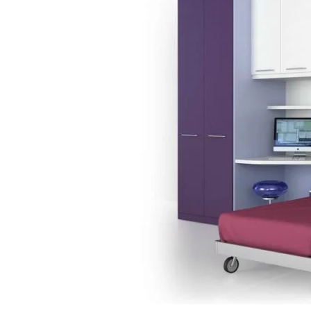
Vinyl
Cepat
Kering,
Kuat
&