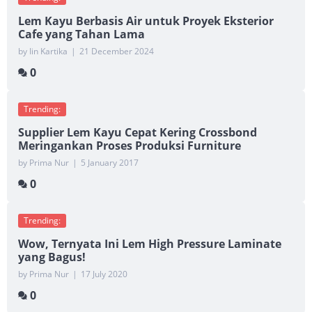
Lem Kayu Berbasis Air untuk Proyek Eksterior
Cafe yang Tahan Lama
by Iin Kartika
|
21 December 2024
0
Trending:
Supplier Lem Kayu Cepat Kering Crossbond
Meringankan Proses Produksi Furniture
by Prima Nur
|
5 January 2017
0
Trending:
Wow, Ternyata Ini Lem High Pressure Laminate
yang Bagus!
by Prima Nur
|
17 July 2020
0