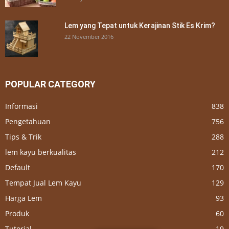
Lem yang Tepat untuk Kerajinan Stik Es Krim?
22 November 2016
POPULAR CATEGORY
Informasi
838
Pengetahuan
756
Tips & Trik
288
lem kayu berkualitas
212
Default
170
Tempat Jual Lem Kayu
129
Harga Lem
93
Produk
60
Tutorial
19