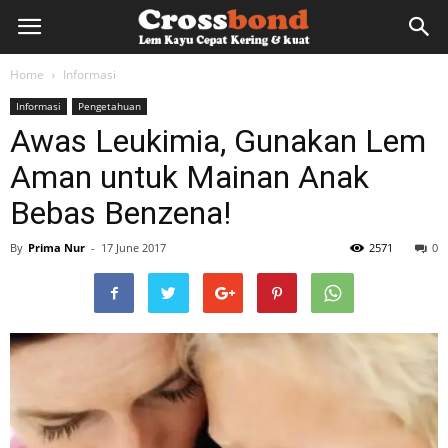
lemkayu.net
Home
Informasi
Informasi
Pengetahuan
–
Awas Leukimia, Gunakan Lem
Aman untuk Mainan Anak
Lem
Bebas Benzena!
By
Prima Nur
-
17 June 2017
2571
0
Kayu,
HPL,
Kertas,