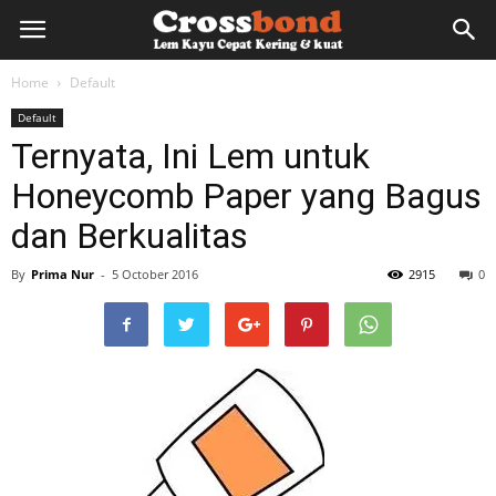
lemkayu.net
Home
Default
Default
–
Ternyata, Ini Lem untuk
Honeycomb Paper yang Bagus
Lem
dan Berkualitas
By
Prima Nur
-
5 October 2016
2915
0
Kayu,
HPL,
Kertas,