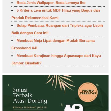
Beda Jenis Wallpaper, Beda Lemnya lho
5 Kriteria Lem untuk MDF Hijau yang Bagus dan
Produk Rekomendasi Kami
Sulap Pembatas Ruangan dari Tripleks agar Lebih
Baik dengan Cara Ini!
Membuat Meja Lipat dengan Mudah Bersama
Crossbond X4!
Membuat Kerajinan hingga Aquascape dari Kayu
Jambu: Bisakah?