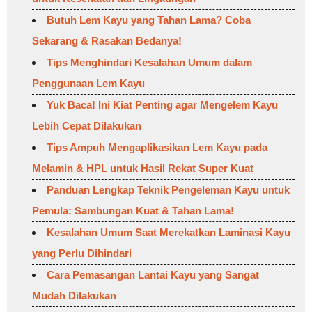
Butuh Lem Kayu yang Tahan Lama? Coba
Sekarang & Rasakan Bedanya!
Tips Menghindari Kesalahan Umum dalam
Penggunaan Lem Kayu
Yuk Baca! Ini Kiat Penting agar Mengelem Kayu
Lebih Cepat Dilakukan
Tips Ampuh Mengaplikasikan Lem Kayu pada
Melamin & HPL untuk Hasil Rekat Super Kuat
Panduan Lengkap Teknik Pengeleman Kayu untuk
Pemula: Sambungan Kuat & Tahan Lama!
Kesalahan Umum Saat Merekatkan Laminasi Kayu
yang Perlu Dihindari
Cara Pemasangan Lantai Kayu yang Sangat
Mudah Dilakukan