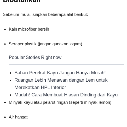
Sebelum mulai, siapkan beberapa alat berikut:
Kain microfiber bersih
Scraper plastik (jangan gunakan logam)
Popular Stories Right now
Bahan Perekat Kayu Jangan Hanya Murah!
Ruangan Lebih Menawan dengan Lem untuk
Merekatkan HPL Interior
Mudah! Cara Membuat Hiasan Dinding dari Kayu
Minyak kayu atau pelarut ringan (seperti minyak lemon)
Air hangat