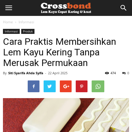
lemkayu.net
Home
Informasi
Informasi
Produk
–
Cara Praktis Membersihkan
Lem Kayu Kering Tanpa
Lem
Merusak Permukaan
By
Siti Syarifa Ahda Syifa
-
22 April 2025
474
0
Kayu,
HPL,
Kertas,