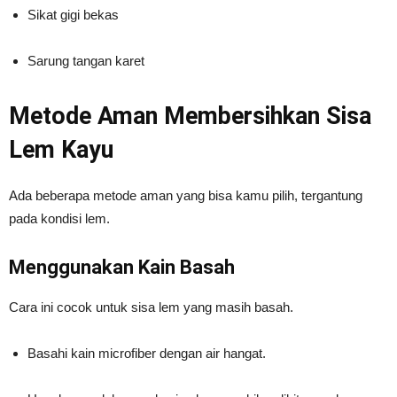
Sikat gigi bekas
Sarung tangan karet
Metode Aman Membersihkan Sisa
Lem Kayu
Ada beberapa metode aman yang bisa kamu pilih, tergantung
pada kondisi lem.
Menggunakan Kain Basah
Cara ini cocok untuk sisa lem yang masih basah.
Basahi kain microfiber dengan air hangat.