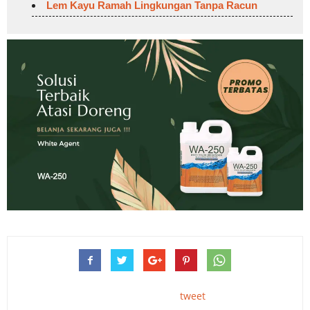
Lem Kayu Ramah Lingkungan Tanpa Racun
tweet