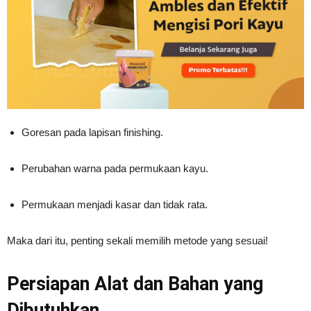
Goresan pada lapisan finishing.
Perubahan warna pada permukaan kayu.
Permukaan menjadi kasar dan tidak rata.
Maka dari itu, penting sekali memilih metode yang sesuai!
Persiapan Alat dan Bahan yang
Dibutuhkan