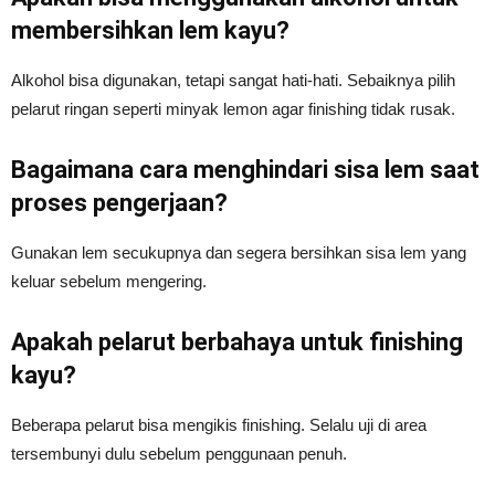
membersihkan lem kayu?
Alkohol bisa digunakan, tetapi sangat hati-hati. Sebaiknya pilih
pelarut ringan seperti minyak lemon agar finishing tidak rusak.
Bagaimana cara menghindari sisa lem saat
proses pengerjaan?
Gunakan lem secukupnya dan segera bersihkan sisa lem yang
keluar sebelum mengering.
Apakah pelarut berbahaya untuk finishing
kayu?
Beberapa pelarut bisa mengikis finishing. Selalu uji di area
tersembunyi dulu sebelum penggunaan penuh.