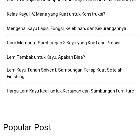
Kelas Kayu I-V, Mana yang Kuat untuk Konstruksi?
Mengenal Kayu Lapis, Fungsi, Kelebihan, dan Kekurangannya
Cara Membuat Sambungan 3 Kayu yang Kuat dan Presisi
Lem Tembak untuk Kayu, Apakah Bisa?
Lem Kayu Tahan Solvent, Sambungan Tetap Kuat Setelah
Finishing
Harga Lem Kayu Kecil untuk Kerajinan dan Sambungan Furniture
Popular Post