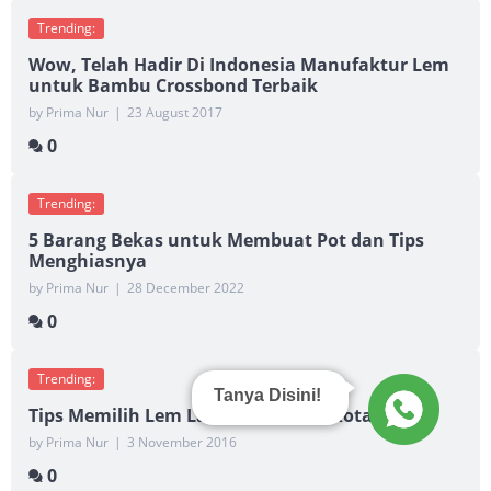
Trending:
Wow, Telah Hadir Di Indonesia Manufaktur Lem
untuk Bambu Crossbond Terbaik
by Prima Nur
|
23 August 2017
0
Trending:
5 Barang Bekas untuk Membuat Pot dan Tips
Menghiasnya
by Prima Nur
|
28 December 2022
0
Trending:
Tanya Disini!
Tips Memilih Lem Laminasi untuk Rotan
by Prima Nur
|
3 November 2016
0