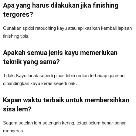
Apa yang harus dilakukan jika finishing
tergores?
Gunakan spidol retouching kayu atau aplikasikan kembali lapisan
finishing tipis.
Apakah semua jenis kayu memerlukan
teknik yang sama?
Tidak. Kayu lunak seperti pinus lebih rentan terhadap goresan
dibandingkan kayu keras seperti oak.
Kapan waktu terbaik untuk membersihkan
sisa lem?
Segera setelah lem setengah kering, tetapi belum benar-benar
mengeras.