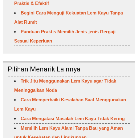
Praktis & Efektif
Begini Cara Menguji Kekuatan Lem Kayu Tanpa
Alat Rumit
Panduan Praktis Memilih Jenis-jenis Gergaji
Sesuai Keperluan
Pilihan Menarik Lainnya
Trik Jitu Menggunakan Lem Kayu agar Tidak
Meninggalkan Noda
Cara Memperbaiki Kesalahan Saat Menggunakan
Lem Kayu
Cara Mengatasi Masalah Lem Kayu Tidak Kering
Memilih Lem Kayu Alami Tanpa Bau yang Aman
untuk Kesehatan dan Lingkungan