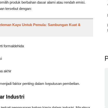
milih produk berbahan dasar alami atau rendah emisi.
an tersebut dengan:
eleman Kayu Untuk Pemula: Sambungan Kuat &
ti formaldehida
P
si
a akhir
 menjadi faktor penting dalam keputusan pembelian.
r Industri
terkait penggunaan bahan kimia dalam industri. Misalnya,