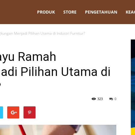
t
PRODUK
STORE
PENGETAHUAN
KEA
ngan Menjadi Pilihan Utama di Industri Furnitur?
ayu Ramah
di Pilihan Utama di
?
323
0