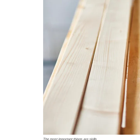
Vinyl
Cepat
Kering,
Kuat
&
The most important things are skills