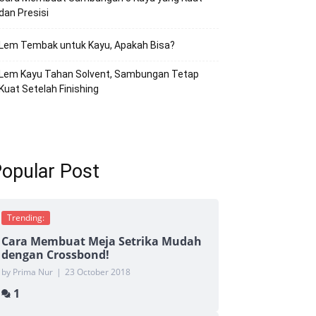
dan Presisi
Lem Tembak untuk Kayu, Apakah Bisa?
Lem Kayu Tahan Solvent, Sambungan Tetap
Kuat Setelah Finishing
opular Post
Trending:
Cara Membuat Meja Setrika Mudah
dengan Crossbond!
by Prima Nur
|
23 October 2018
1