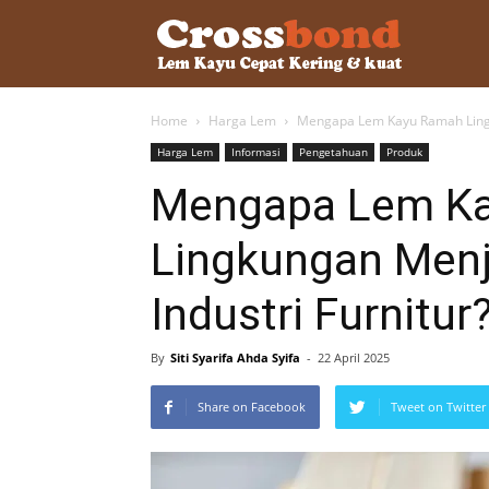
lemkayu.ne
Home
Harga Lem
Mengapa Lem Kayu Ramah Lingku
–
Harga Lem
Informasi
Pengetahuan
Produk
Mengapa Lem K
Lem
Lingkungan Menja
Industri Furnitur
Kayu,
By
Siti Syarifa Ahda Syifa
-
22 April 2025
HPL,
Share on Facebook
Tweet on Twitter
Kertas,