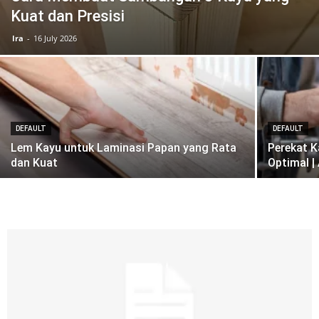
Kuat dan Presisi
Ira
-
16 July 2026
Vinyl
Cepat
DEFAULT
DEFAULT
Lem Kayu untuk Laminasi Papan yang Rata
Perekat K
dan Kuat
Optimal |
Kering,
Kuat
&