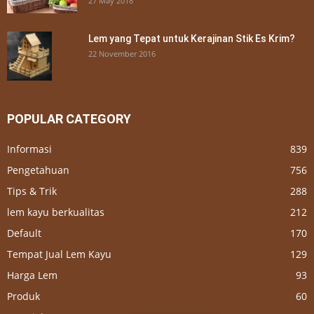
27 May 2018
Lem yang Tepat untuk Kerajinan Stik Es Krim?
22 November 2016
POPULAR CATEGORY
Informasi
839
Pengetahuan
756
Tips & Trik
288
lem kayu berkualitas
212
Default
170
Tempat Jual Lem Kayu
129
Harga Lem
93
Produk
60