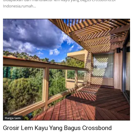
Indonesia,rumah...
Harga Lem
Grosir Lem Kayu Yang Bagus Crossbond