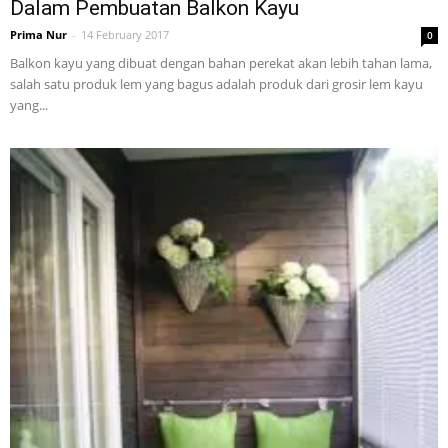
Dalam Pembuatan Balkon Kayu
Prima Nur
-
14 February 2017
0
Balkon kayu yang dibuat dengan bahan perekat akan lebih tahan lama,
salah satu produk lem yang bagus adalah produk dari grosir lem kayu
yang...