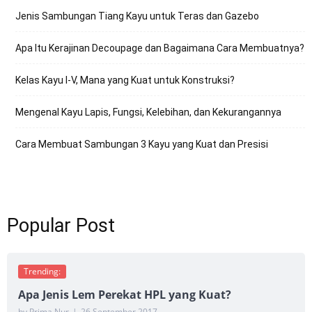
Jenis Sambungan Tiang Kayu untuk Teras dan Gazebo
Apa Itu Kerajinan Decoupage dan Bagaimana Cara Membuatnya?
Kelas Kayu I-V, Mana yang Kuat untuk Konstruksi?
Mengenal Kayu Lapis, Fungsi, Kelebihan, dan Kekurangannya
Cara Membuat Sambungan 3 Kayu yang Kuat dan Presisi
Popular Post
Trending:
Apa Jenis Lem Perekat HPL yang Kuat?
by Prima Nur
|
26 September 2017