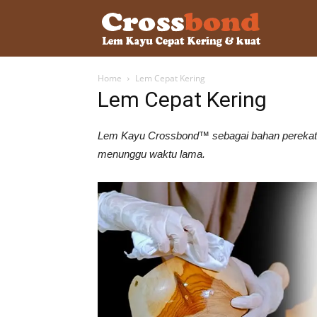
lemkayu.ne
Home
Lem Cepat Kering
–
Lem Cepat Kering
Lem Kayu Crossbond™ sebagai bahan perekat 
Lem
menunggu waktu lama.
Kayu,
HPL,
Kertas,