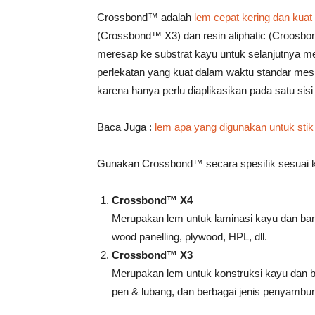
Tahan
Crossbond™ adalah
lem cepat kering dan kuat
(Crossbond™ X3) dan resin aliphatic (Croosb
meresap ke substrat kayu untuk selanjutnya me
Lama
perlekatan yang kuat dalam waktu standar mes
karena hanya perlu diaplikasikan pada satu sisi
Baca Juga :
lem apa yang digunakan untuk stik
Gunakan Crossbond™ secara spesifik sesuai 
Crossbond™ X4
Merupakan lem untuk laminasi kayu dan bam
wood panelling, plywood, HPL, dll.
Crossbond™ X3
Merupakan lem untuk konstruksi kayu dan b
pen & lubang, dan berbagai jenis penyambun