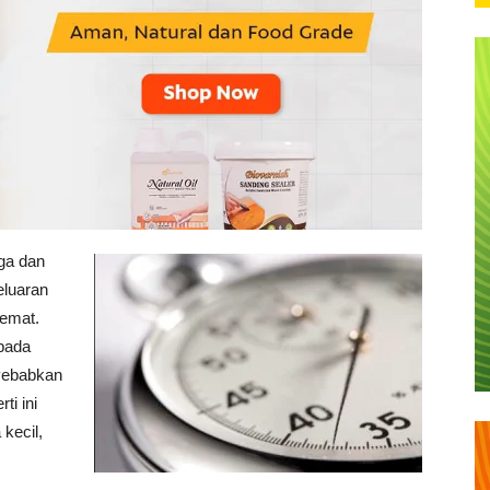
ga dan
eluaran
hemat.
 pada
yebabkan
ti ini
kecil,