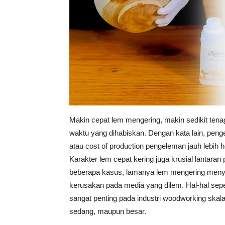
Vinyl
Cepat
Kering,
Makin cepat lem mengering, makin sedikit tena
waktu yang dihabiskan. Dengan kata lain, peng
atau cost of production pengeleman jauh lebih 
Kuat
Karakter lem cepat kering juga krusial lantaran
beberapa kasus, lamanya lem mengering men
kerusakan pada media yang dilem. Hal-hal seper
&
sangat penting pada industri woodworking skala 
sedang, maupun besar.