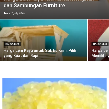
dan Sambungan Furniture
Ira
-
7 July 2026
Vinyl
Cepat
HARGA LEM
HARGA LEM
Harga Lem Kayu untuk Stik Es Krim, Pilih
Harga Le
yang Kuat dan Rapi
Memilihn
Kering,
Kuat
&