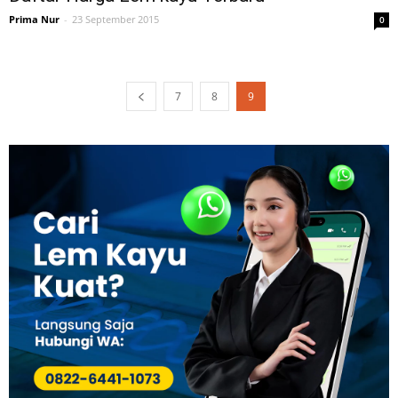
Prima Nur
-
23 September 2015
0
7
8
9