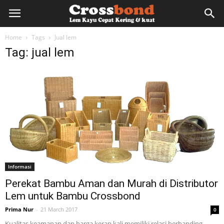
lemkayu.net
Home
Tags
Jual lem
Tag: jual lem
–
Lem
Kayu,
Informasi
HPL,
Perekat Bambu Aman dan Murah di Distributor
Lem untuk Bambu Crossbond
Prima Nur
-
21 March 2017
0
Kertas,
Kualitas keamanan dan harga kerap kali memiliki relasi berbanding