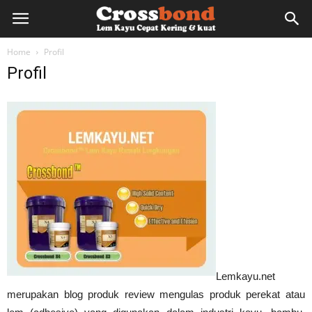
lemkayu.net
Home
Profil
Profil
–
Lem
Kayu,
HPL,
Lemkayu.net
merupakan blog produk review mengulas produk perekat atau
Kertas,