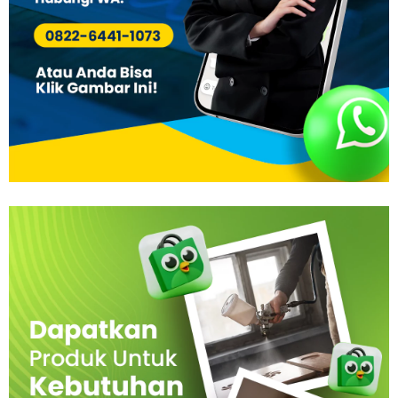
Vinyl
Cepat
Kering,
Kuat
&