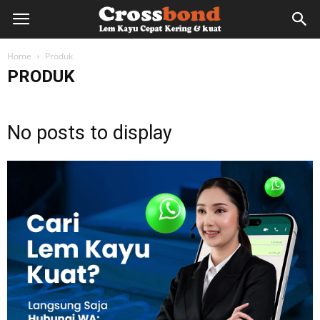
lemkayu.net
Home
Produk
PRODUK
–
No posts to display
Lem
Kayu,
HPL,
Kertas,