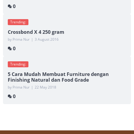
0
Trending:
Crossbond X 4 250 gram
by Prima Nur
|
3 August 2016
0
Trending:
5 Cara Mudah Membuat Furniture dengan
Finishing Natural dan Food Grade
by Prima Nur
|
22 May 2018
0