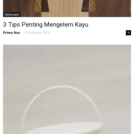
Tahan
Informasi
3 Tips Penting Mengelem Kayu
Lama
Prima Nur
-
10 February 2016
0