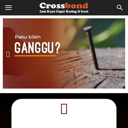
lemkayu.net
–
Lem
Kayu,
HPL,
Kertas,